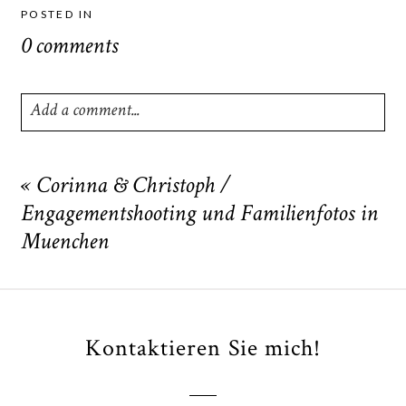
POSTED IN
0 comments
Add a comment...
Your email is
never
published or shared. Required fields
are marked *
«
Corinna & Christoph /
Engagementshooting und Familienfotos in
Muenchen
Kontaktieren Sie mich!
POST COMMENT