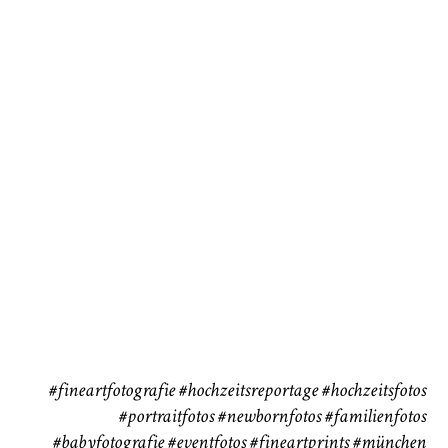
Baby/Newborn
Kinder
72
111
CHINGS
Babybauch
Reise
37
41
#fineartfotografie
#hochzeitsreportage
#hochzeitsfotos
#portraitfotos
#newbornfotos
#familienfotos
#babyfotografie
#eventfotos
#fineartprints
#münchen