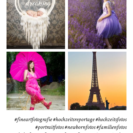
Baby/Newborn
Kinder
72
111
CHINGS
Babybauch
Reise
37
41
#fineartfotografie
#hochzeitsreportage
#hochzeitsfotos
#portraitfotos
#newbornfotos
#familienfotos