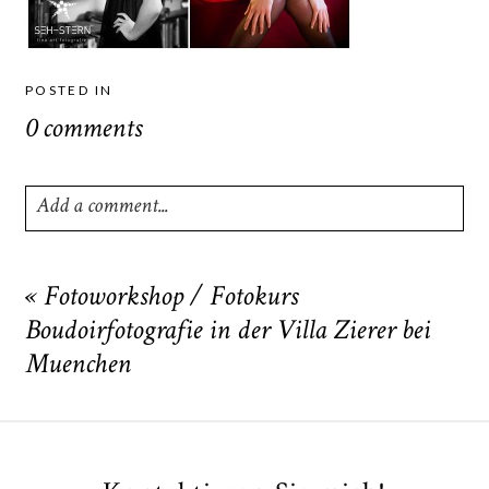
POSTED IN
0 comments
Add a comment...
Your email is
never
published or shared. Required fields
are marked *
«
Fotoworkshop / Fotokurs
Boudoirfotografie in der Villa Zierer bei
Muenchen