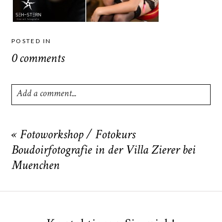
POSTED IN
0 comments
Add a comment...
Your email is
never
published or shared. Required fields
are marked *
«
Fotoworkshop / Fotokurs
Boudoirfotografie in der Villa Zierer bei
Muenchen