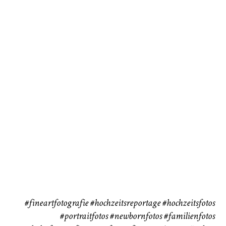
Baby/Newborn
Kinder
72
111
CHINGS
Babybauch
Reise
37
41
#fineartfotografie
#hochzeitsreportage
#hochzeitsfotos
#portraitfotos
#newbornfotos
#familienfotos