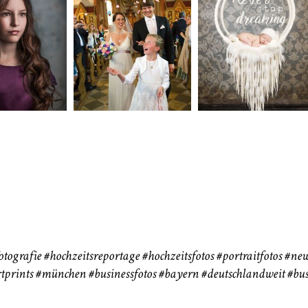
neart
Hochzeit
Baby/Newbo
183
72
eise
otografie
#hochzeitsreportage
#hochzeitsfotos
#portraitfotos
#new
tprints
#münchen
#businessfotos
#bayern #deutschlandweit #bus