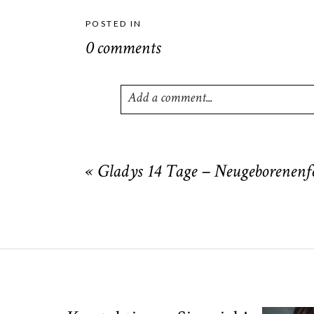
POSTED IN
0 comments
Add a comment...
Your email is
never
published or shared
«
Gladys 14 Tage – Neugeborenenf
POST COMMENT