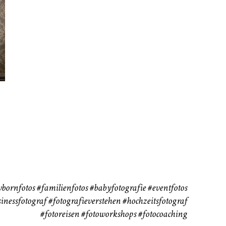
rn
Kinder
Babybauch
111
37
bornfotos
#familienfotos
#babyfotografie
#eventfotos
inessfotograf
#fotografieverstehen
#hochzeitsfotograf
#fotoreisen
#fotoworkshops
#fotocoaching