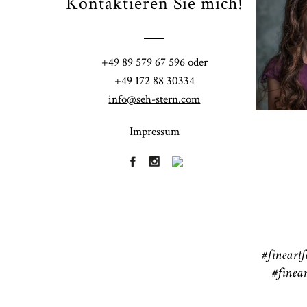
Kontaktieren Sie mich!
Fi
+49 89 579 67 596 oder
41
+49 172 88 30334
info@seh-stern.com
Impressum
R
41
#fineartf
#finear