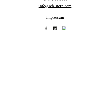
info@seh-stern.com
Impressum
Fineart
Hochzeit
41
183
Baby/Newborn
Kinder