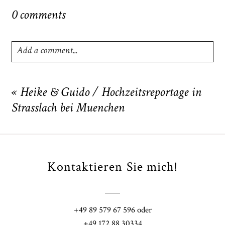
0 comments
Add a comment...
Your email is
never
published or shared. Required fields
are marked *
«
Heike & Guido / Hochzeitsreportage in
Strasslach bei Muenchen
Kontaktieren Sie mich!
POST COMMENT
+49 89 579 67 596 oder
+49 172 88 30334