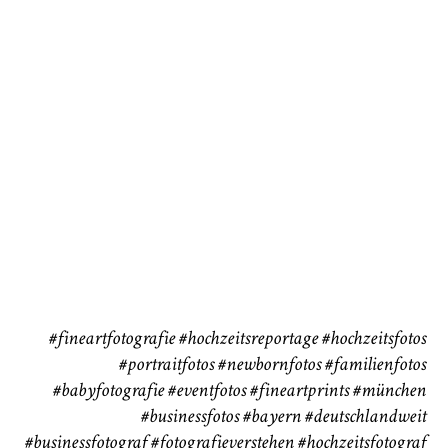
72
111
CHINGS
Babybauch
Reise
37
41
#fineartfotografie
#hochzeitsreportage
#hochzeitsfotos
#portraitfotos
#newbornfotos
#familienfotos
#babyfotografie
#eventfotos
#fineartprints
#münchen
#businessfotos
#bayern #deutschlandweit
#businessfotograf
#fotografieverstehen
#hochzeitsfotograf