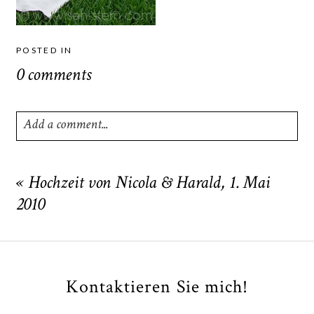
POSTED IN
0 comments
Add a comment...
Your email is
never
published or shared. Required fields
are marked *
«
Hochzeit von Nicola & Harald, 1. Mai
2010
Kontaktieren Sie mich!