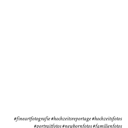
Baby/Newborn
Kinder
72
111
CHINGS
Babybauch
Reise
37
41
#fineartfotografie
#hochzeitsreportage
#hochzeitsfotos
#portraitfotos
#newbornfotos
#familienfotos