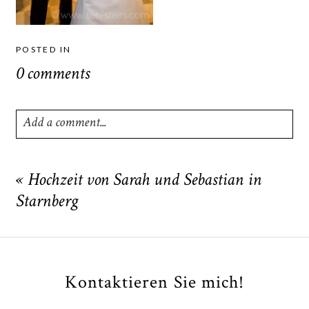
POSTED IN
0 comments
Add a comment...
Your email is
never
published or shared. Required fields
are marked *
«
Hochzeit von Sarah und Sebastian in
Starnberg
Kontaktieren Sie mich!