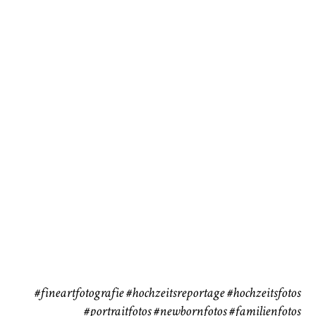
Baby/Newborn
Kinder
72
111
CHINGS
Babybauch
Reise
37
41
#fineartfotografie
#hochzeitsreportage
#hochzeitsfotos
#portraitfotos
#newbornfotos
#familienfotos