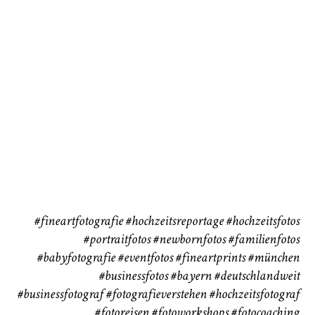
72
111
CHINGS
Babybauch
Reise
37
41
#fineartfotografie
#hochzeitsreportage
#hochzeitsfotos
#portraitfotos
#newbornfotos
#familienfotos
#babyfotografie
#eventfotos
#fineartprints
#münchen
#businessfotos
#bayern #deutschlandweit
#businessfotograf
#fotografieverstehen
#hochzeitsfotograf
#fotoreisen
#fotoworkshops
#fotocoaching