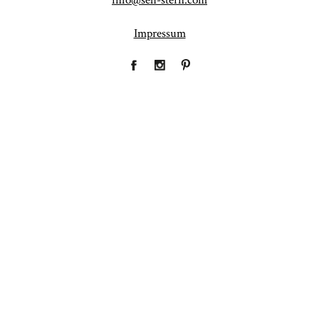
info@seh-stern.com
Impressum
Fineart
Hochzeit
41
183
Baby/Newborn
Kinder