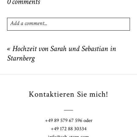
0 comments
Add a comment...
Your email is
never
published or shared. Required fields
are marked *
«
Hochzeit von Sarah und Sebastian in
Starnberg
Kontaktieren Sie mich!
POST COMMENT
+49 89 579 67 596 oder
+49 172 88 30334