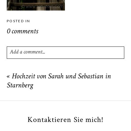
POSTED IN
0 comments
Add a comment...
Your email is
never
published or shared. Required fields
are marked *
«
Hochzeit von Sarah und Sebastian in
Starnberg
Kontaktieren Sie mich!