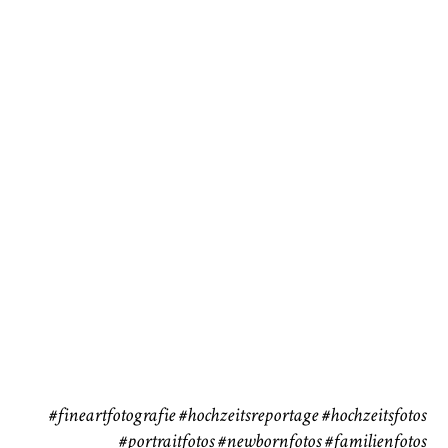
Baby/Newborn
Kinder
72
111
CHINGS
Babybauch
Reise
37
41
#fineartfotografie
#hochzeitsreportage
#hochzeitsfotos
#portraitfotos
#newbornfotos
#familienfotos