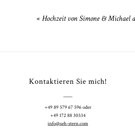
Your email is
never
published or shared
«
Hochzeit von Simone & Michael a
POST COMMENT
Kontaktieren Sie mich!
Fi
+49 89 579 67 596 oder
41
+49 172 88 30334
info@seh-stern.com