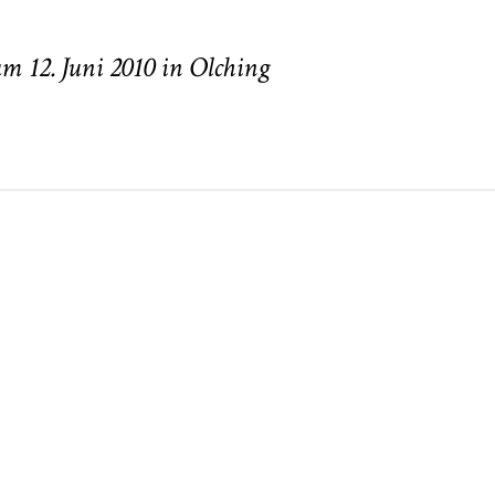
. Required fields are marked *
m 12. Juni 2010 in Olching
neart
Hochzeit
Baby/Newbo
183
72