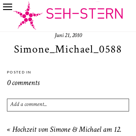
Juni 21, 2010
Simone_Michael_0588
POSTED IN
0 comments
Add a comment...
Your email is
never
published or shared. Required fields
are marked *
«
Hochzeit von Simone & Michael am 12.