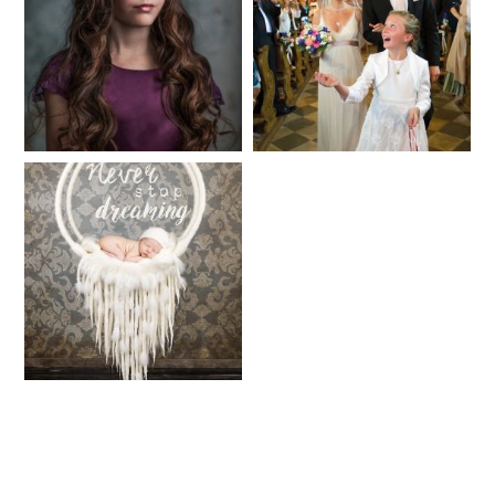
Fineart
Hochzeit
41
183
Baby/Newborn
Kinder
72
111
Babybauch
Reise