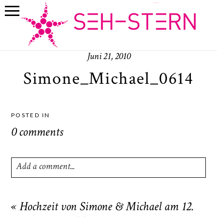
Juni 21, 2010
Simone_Michael_0614
POSTED IN
0 comments
Add a comment...
Your email is
never
published or shared. Required fields
are marked *
«
Hochzeit von Simone & Michael am 12.