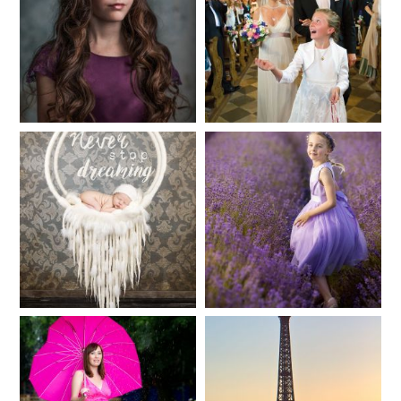
Fineart
Hochzeit
41
183
Baby/Newborn
Kinder
72
111
Babybauch
Reise