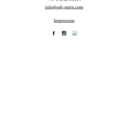
info@seh-stern.com
Impressum
Fineart
Hochzeit
41
183
Baby/Newborn
Kinder