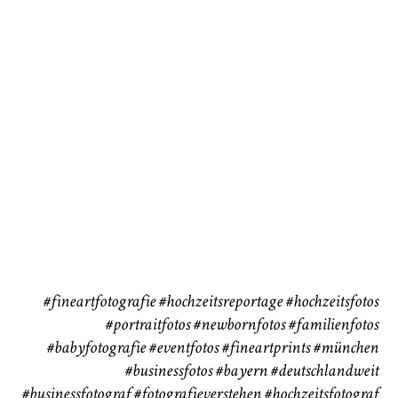
72
111
CHINGS
Babybauch
Reise
37
41
#fineartfotografie
#hochzeitsreportage
#hochzeitsfotos
#portraitfotos
#newbornfotos
#familienfotos
#babyfotografie
#eventfotos
#fineartprints
#münchen
#businessfotos
#bayern #deutschlandweit
#businessfotograf
#fotografieverstehen
#hochzeitsfotograf