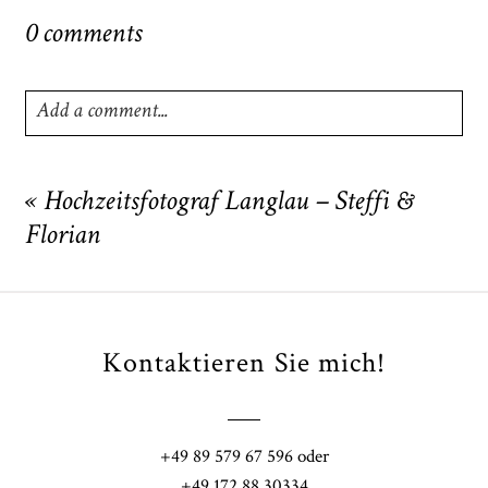
0 comments
Add a comment...
Your email is
never
published or shared. Required fields
are marked *
«
Hochzeitsfotograf Langlau – Steffi &
Florian
Kontaktieren Sie mich!
POST COMMENT
+49 89 579 67 596 oder
+49 172 88 30334