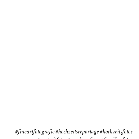
Baby/Newborn
Kinder
72
111
Babybauch
Reise
37
41
#fineartfotografie
#hochzeitsreportage
#hochzeitsfotos