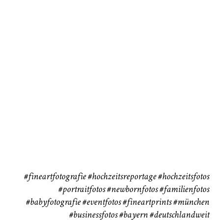
Baby/Newborn
Kinder
72
111
CHINGS
Babybauch
Reise
37
41
#fineartfotografie
#hochzeitsreportage
#hochzeitsfotos
#portraitfotos
#newbornfotos
#familienfotos
#babyfotografie
#eventfotos
#fineartprints
#münchen
#businessfotos
#bayern #deutschlandweit