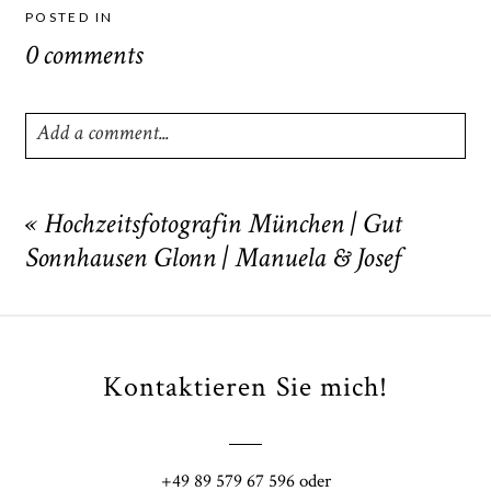
POSTED IN
0 comments
Add a comment...
Your email is
never
published or shared. Required fields
are marked *
«
Hochzeitsfotografin München | Gut
Sonnhausen Glonn | Manuela & Josef
Kontaktieren Sie mich!
POST COMMENT
+49 89 579 67 596 oder