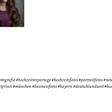
neart
Hochzeit
Baby/Newbo
183
72
eise
otografie
#hochzeitsreportage
#hochzeitsfotos
#portraitfotos
#new
tprints
#münchen
#businessfotos
#bayern #deutschlandweit #bus