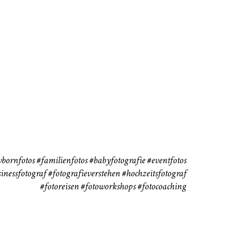
rn
Kinder
Babybauch
111
37
bornfotos
#familienfotos
#babyfotografie
#eventfotos
inessfotograf
#fotografieverstehen
#hochzeitsfotograf
#fotoreisen
#fotoworkshops
#fotocoaching