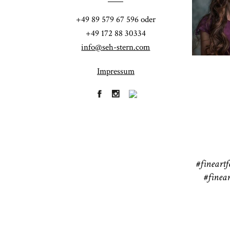
Fi
+49 89 579 67 596 oder
41
+49 172 88 30334
info@seh-stern.com
Impressum
R
41
#fineartf
#finear