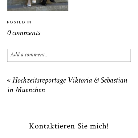
POSTED IN
0 comments
Add a comment...
Your email is
never
published or shared. Required fields
are marked *
«
Hochzeitsreportage Viktoria & Sebastian
in Muenchen
Kontaktieren Sie mich!