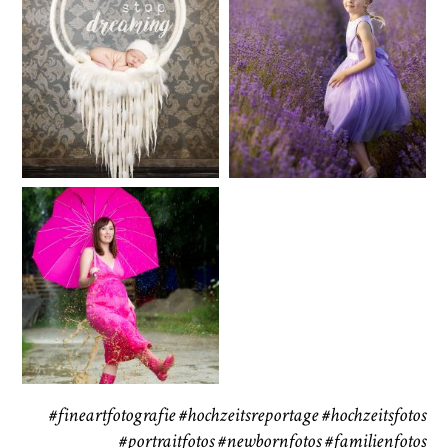
Baby/Newborn
Kinder
72
111
CHINGS
Babybauch
Reise
37
41
#fineartfotografie
#hochzeitsreportage
#hochzeitsfotos
#portraitfotos
#newbornfotos
#familienfotos