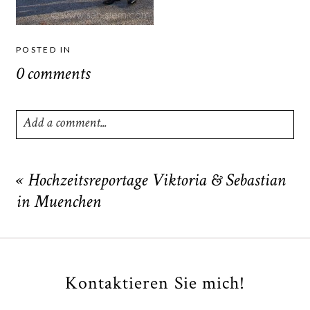
POSTED IN
0 comments
Add a comment...
Your email is
never
published or shared. Required fields
are marked *
«
Hochzeitsreportage Viktoria & Sebastian
in Muenchen
Kontaktieren Sie mich!