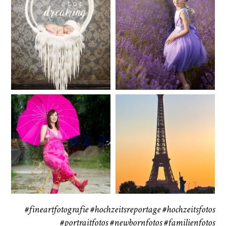
Baby/Newborn
Kinder
72
111
CHINGS
Babybauch
Reise
37
41
#fineartfotografie
#hochzeitsreportage
#hochzeitsfotos
#portraitfotos
#newbornfotos
#familienfotos