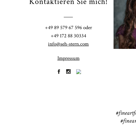
Kontaktieren Sie mich!
Fi
+49 89 579 67 596 oder
41
+49 172 88 30334
info@seh-stern.com
Impressum
R
41
#fineartf
#finear