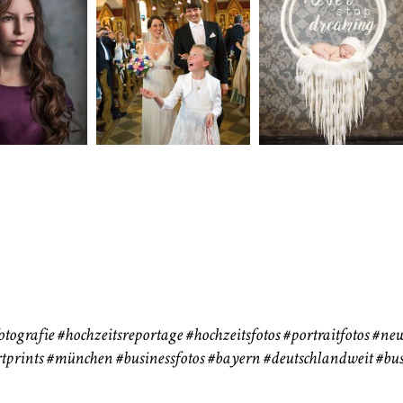
neart
Hochzeit
Baby/Newbo
183
72
eise
otografie
#hochzeitsreportage
#hochzeitsfotos
#portraitfotos
#new
tprints
#münchen
#businessfotos
#bayern #deutschlandweit #bus