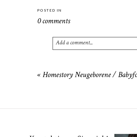
POSTED IN
0 comments
Add a comment...
Your email is
never
published or shared
«
Homestory Neugeborene / Babyfo
POST COMMENT