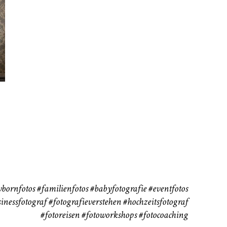
rn
Kinder
Babybauch
111
37
bornfotos
#familienfotos
#babyfotografie
#eventfotos
inessfotograf
#fotografieverstehen
#hochzeitsfotograf
#fotoreisen
#fotoworkshops
#fotocoaching