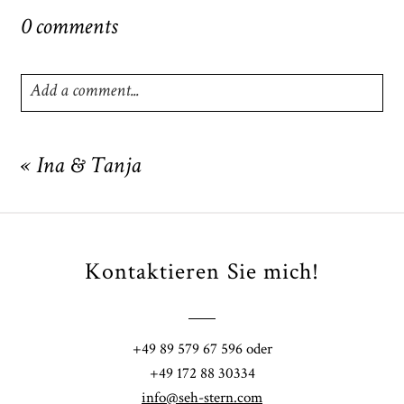
0 comments
Add a comment...
Your email is
never
published or shared. Required fields
are marked *
«
Ina & Tanja
Kontaktieren Sie mich!
+49 89 579 67 596 oder
POST COMMENT
+49 172 88 30334
info@seh-stern.com