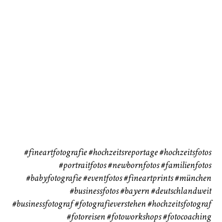
72
111
CHINGS
Babybauch
Reise
37
41
#fineartfotografie
#hochzeitsreportage
#hochzeitsfotos
#portraitfotos
#newbornfotos
#familienfotos
#babyfotografie
#eventfotos
#fineartprints
#münchen
#businessfotos
#bayern #deutschlandweit
#businessfotograf
#fotografieverstehen
#hochzeitsfotograf
#fotoreisen
#fotoworkshops
#fotocoaching