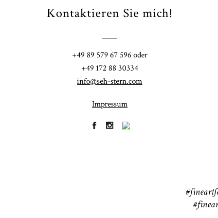
Kontaktieren Sie mich!
Fi
+49 89 579 67 596 oder
41
+49 172 88 30334
info@seh-stern.com
Impressum
R
41
#fineartf
#finear