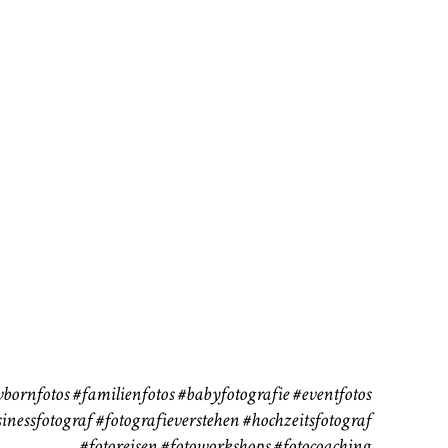
rn
Kinder
Babybauch
111
37
bornfotos
#familienfotos
#babyfotografie
#eventfotos
inessfotograf
#fotografieverstehen
#hochzeitsfotograf
#fotoreisen
#fotoworkshops
#fotocoaching