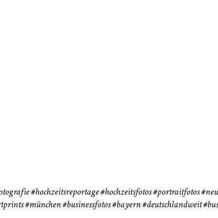
neart
Hochzeit
Baby/Newbo
183
72
eise
otografie
#hochzeitsreportage
#hochzeitsfotos
#portraitfotos
#new
tprints
#münchen
#businessfotos
#bayern #deutschlandweit #bus