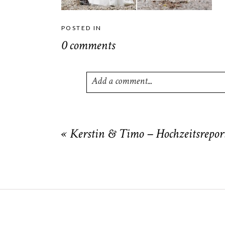
POSTED IN
0 comments
Add a comment...
Your email is
never
published or shared
«
Kerstin & Timo – Hochzeitsrepor
POST COMMENT