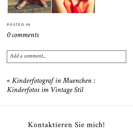
POSTED IN
0 comments
Add a comment...
Your email is
never
published or shared. Required fields
are marked *
«
Kinderfotograf in Muenchen :
Kinderfotos im Vintage Stil
Kontaktieren Sie mich!