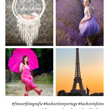
Baby/Newborn
Kinder
72
111
CHINGS
Babybauch
Reise
37
41
#fineartfotografie
#hochzeitsreportage
#hochzeitsfotos