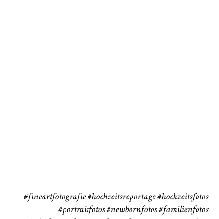
Baby/Newborn
Kinder
72
111
CHINGS
Babybauch
Reise
37
41
#fineartfotografie
#hochzeitsreportage
#hochzeitsfotos
#portraitfotos
#newbornfotos
#familienfotos