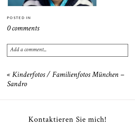
POSTED IN
0 comments
Add a comment...
Your email is
never
published or shared. Required fields
are marked *
«
Kinderfotos / Familienfotos München –
Sandro
Kontaktieren Sie mich!