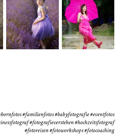
rn
Kinder
Babybauch
111
37
bornfotos
#familienfotos
#babyfotografie
#eventfotos
inessfotograf
#fotografieverstehen
#hochzeitsfotograf
#fotoreisen
#fotoworkshops
#fotocoaching