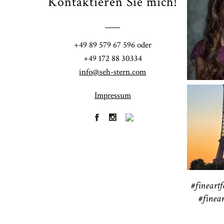
Kontaktieren Sie mich!
Fi
+49 89 579 67 596 oder
41
+49 172 88 30334
info@seh-stern.com
Impressum
R
41
#fineartf
#finear