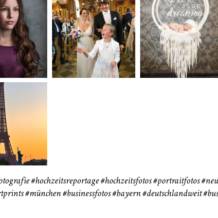
neart
Hochzeit
Baby/Newbo
183
72
eise
otografie
#hochzeitsreportage
#hochzeitsfotos
#portraitfotos
#new
tprints
#münchen
#businessfotos
#bayern #deutschlandweit #bus