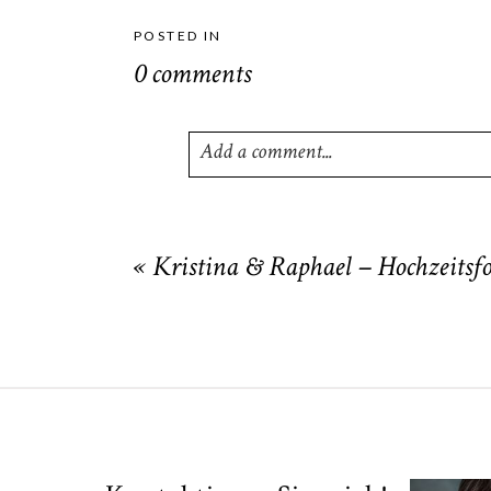
POSTED IN
0 comments
Add a comment...
Your email is
never
published or shared
«
Kristina & Raphael – Hochzeitsfo
POST COMMENT