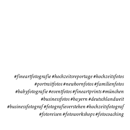
Babybauch
Reise
CHINGS
37
41
#fineartfotografie
#hochzeitsreportage
#hochzeitsfotos
#portraitfotos
#newbornfotos
#familienfotos
#babyfotografie
#eventfotos
#fineartprints
#münchen
#businessfotos
#bayern #deutschlandweit
#businessfotograf
#fotografieverstehen
#hochzeitsfotograf
#fotoreisen
#fotoworkshops
#fotocoaching