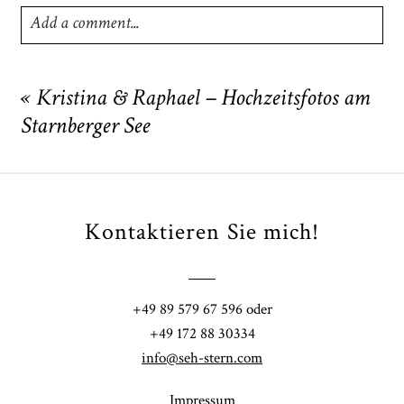
Add a comment...
Your email is
never
published or shared. Required fields
are marked *
«
Kristina & Raphael – Hochzeitsfotos am
Starnberger See
Kontaktieren Sie mich!
POST COMMENT
+49 89 579 67 596 oder
+49 172 88 30334
info@seh-stern.com
Impressum