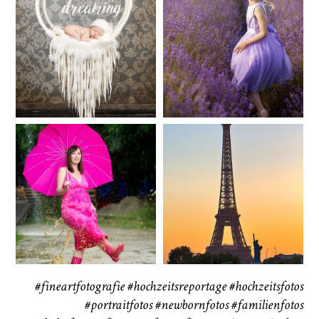
Baby/Newborn
Kinder
72
111
CHINGS
Babybauch
Reise
37
41
#fineartfotografie
#hochzeitsreportage
#hochzeitsfotos
#portraitfotos
#newbornfotos
#familienfotos