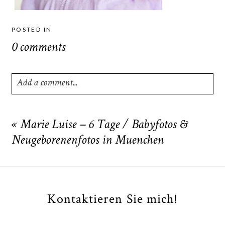
POSTED IN
0 comments
Add a comment...
Your email is
never
published or shared. Required fields
are marked *
«
Marie Luise – 6 Tage / Babyfotos &
Neugeborenenfotos in Muenchen
Kontaktieren Sie mich!