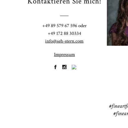
Kontaktieren Sie mich!
Fi
+49 89 579 67 596 oder
41
+49 172 88 30334
info@seh-stern.com
Impressum
R
41
#fineartf
#finear