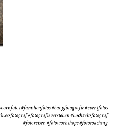
rn
Kinder
Babybauch
111
37
bornfotos
#familienfotos
#babyfotografie
#eventfotos
inessfotograf
#fotografieverstehen
#hochzeitsfotograf
#fotoreisen
#fotoworkshops
#fotocoaching