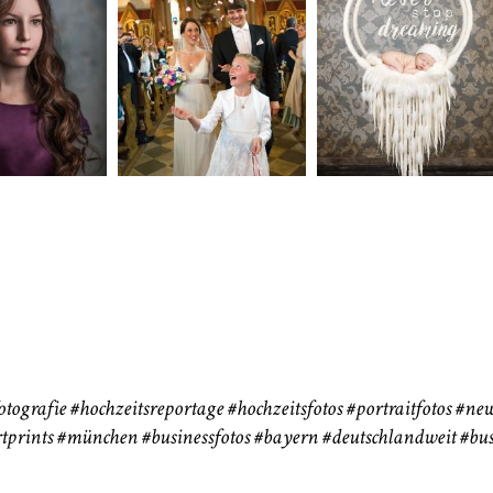
neart
Hochzeit
Baby/Newbo
183
72
eise
otografie
#hochzeitsreportage
#hochzeitsfotos
#portraitfotos
#new
tprints
#münchen
#businessfotos
#bayern #deutschlandweit #bus