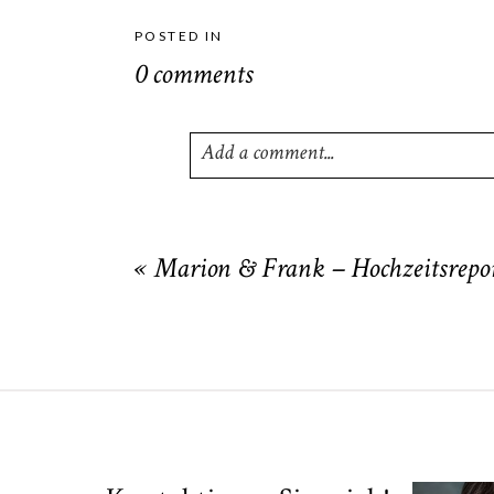
POSTED IN
0 comments
Add a comment...
Your email is
never
published or shared
«
Marion & Frank – Hochzeitsrepor
POST COMMENT