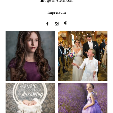
info@seh-stern.com
Impressum
Fineart
Hochzeit
41
183
Baby/Newborn
Kinder