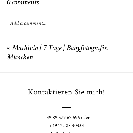
0 comments
Add a comment...
Your email is
never
published or shared. Required fields
are marked *
«
Mathilda | 7 Tage | Babyfotografin
München
Kontaktieren Sie mich!
POST COMMENT
+49 89 579 67 596 oder
+49 172 88 30334