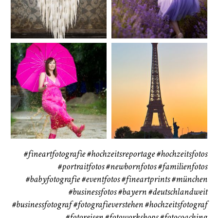
72
111
CHINGS
Babybauch
Reise
37
41
#fineartfotografie
#hochzeitsreportage
#hochzeitsfotos
#portraitfotos
#newbornfotos
#familienfotos
#babyfotografie
#eventfotos
#fineartprints
#münchen
#businessfotos
#bayern #deutschlandweit
#businessfotograf
#fotografieverstehen
#hochzeitsfotograf
#fotoreisen
#fotoworkshops
#fotocoaching