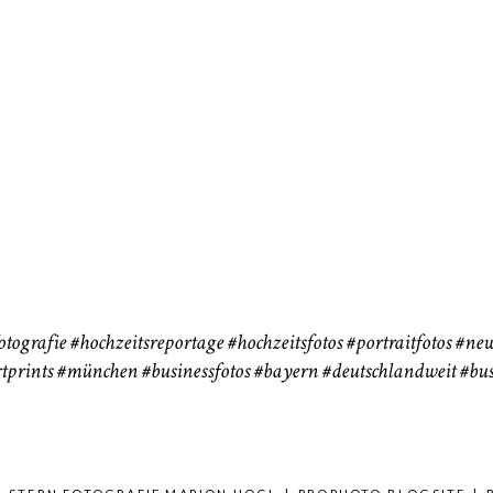
neart
Hochzeit
Baby/Newbo
183
72
eise
otografie
#hochzeitsreportage
#hochzeitsfotos
#portraitfotos
#new
tprints
#münchen
#businessfotos
#bayern #deutschlandweit #bus