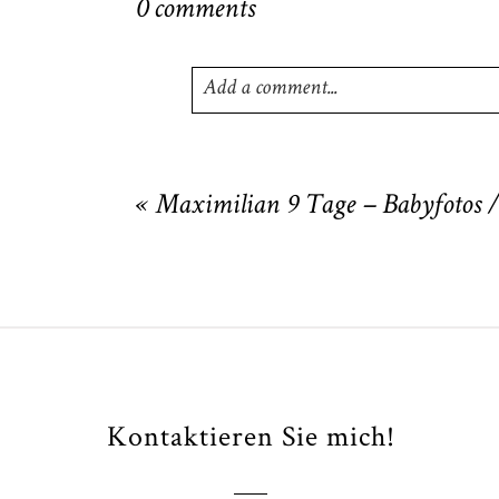
0 comments
Add a comment...
Your email is
never
published or shared
«
Maximilian 9 Tage – Babyfotos 
POST COMMENT
Kontaktieren Sie mich!