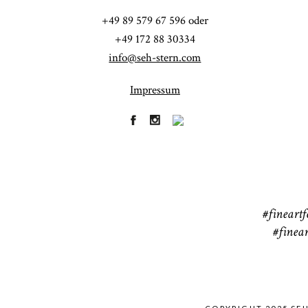
Fi
+49 89 579 67 596 oder
41
+49 172 88 30334
info@seh-stern.com
Impressum
R
41
#fineartf
#finear