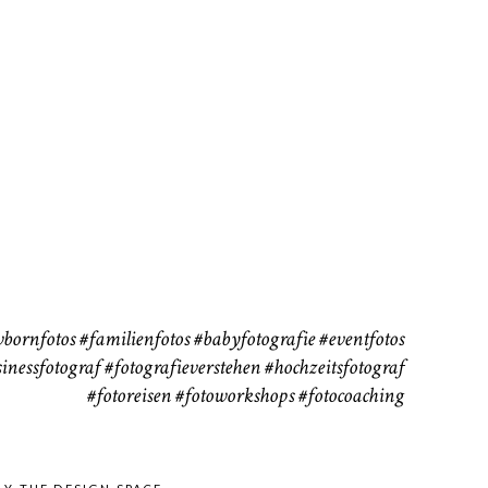
rn
Kinder
Babybauch
111
37
bornfotos
#familienfotos
#babyfotografie
#eventfotos
inessfotograf
#fotografieverstehen
#hochzeitsfotograf
#fotoreisen
#fotoworkshops
#fotocoaching