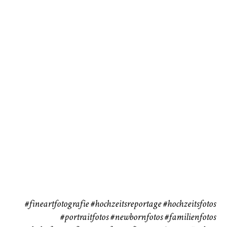
Baby/Newborn
Kinder
72
111
CHINGS
Babybauch
Reise
37
41
#fineartfotografie
#hochzeitsreportage
#hochzeitsfotos
#portraitfotos
#newbornfotos
#familienfotos