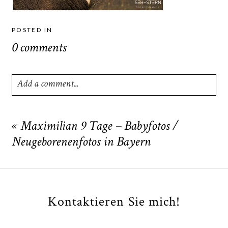
POSTED IN
0 comments
Add a comment...
Your email is
never
published or shared. Required fields
are marked *
«
Maximilian 9 Tage – Babyfotos /
Neugeborenenfotos in Bayern
Kontaktieren Sie mich!