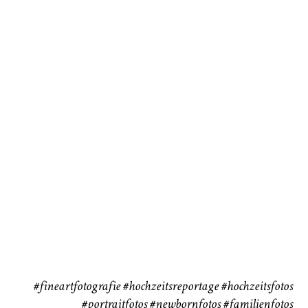
Baby/Newborn
Kinder
72
111
CHINGS
Babybauch
Reise
37
41
#fineartfotografie
#hochzeitsreportage
#hochzeitsfotos
#portraitfotos
#newbornfotos
#familienfotos