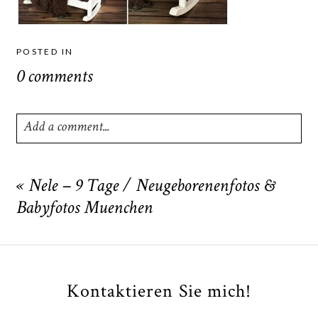
POSTED IN
0 comments
Add a comment...
Your email is
never
published or shared. Required fields
are marked *
«
Nele – 9 Tage / Neugeborenenfotos &
Babyfotos Muenchen
Kontaktieren Sie mich!