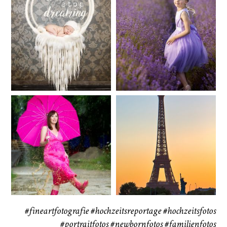
Baby/Newborn
Kinder
72
111
CHINGS
Babybauch
Reise
37
41
#fineartfotografie
#hochzeitsreportage
#hochzeitsfotos
#portraitfotos
#newbornfotos
#familienfotos