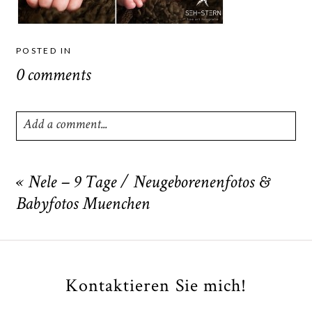
POSTED IN
0 comments
Add a comment...
Your email is
never
published or shared. Required fields
are marked *
«
Nele – 9 Tage / Neugeborenenfotos &
Babyfotos Muenchen
Kontaktieren Sie mich!