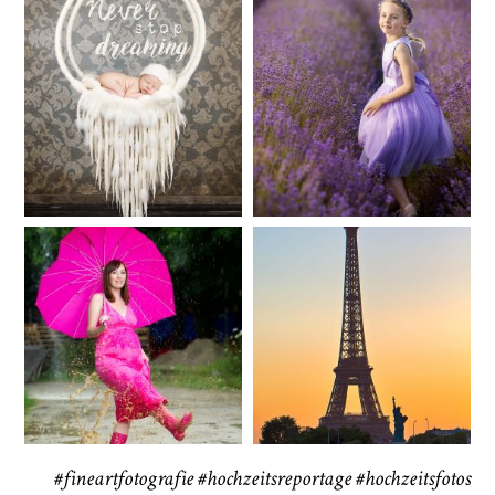
Baby/Newborn
Kinder
72
111
CHINGS
Babybauch
Reise
37
41
#fineartfotografie
#hochzeitsreportage
#hochzeitsfotos