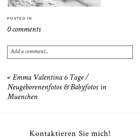
POSTED IN
0 comments
Add a comment...
Your email is
never
published or shared. Required fields
are marked *
«
Emma Valentina 6 Tage /
Neugeborenenfotos & Babyfotos in
Muenchen
Kontaktieren Sie mich!