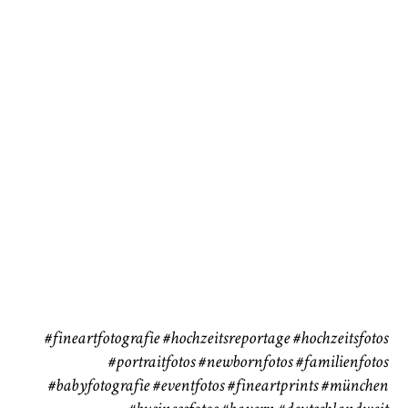
Baby/Newborn
Kinder
72
111
CHINGS
Babybauch
Reise
37
41
#fineartfotografie
#hochzeitsreportage
#hochzeitsfotos
#portraitfotos
#newbornfotos
#familienfotos
#babyfotografie
#eventfotos
#fineartprints
#münchen