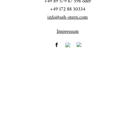
+49 89 579 67 596 oder
+49 172 88 30334
info@seh-stern.com
Impressum
Fineart
Hochzeit
41
183