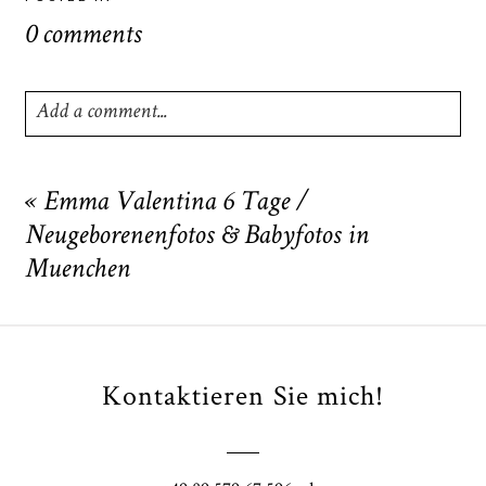
0 comments
Add a comment...
Your email is
never
published or shared. Required fields
are marked *
«
Emma Valentina 6 Tage /
Neugeborenenfotos & Babyfotos in
Muenchen
Kontaktieren Sie mich!
POST COMMENT