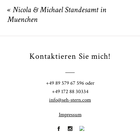
Your email is
never
published or shared. Required fields
are marked *
«
Nicola & Michael Standesamt in
Muenchen
Kontaktieren Sie mich!
POST COMMENT
+49 89 579 67 596 oder
+49 172 88 30334
info@seh-stern.com
Impressum