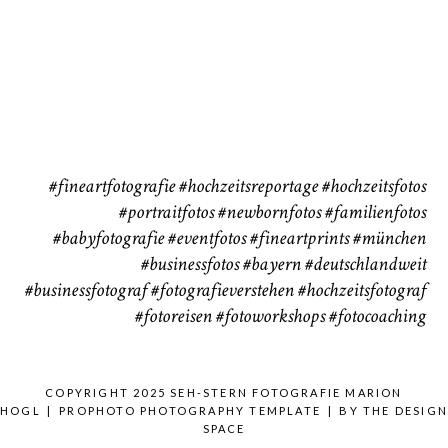
Babybauch
Reise
37
41
CHINGS
#fineartfotografie
#hochzeitsreportage
#hochzeitsfotos
#portraitfotos
#newbornfotos
#familienfotos
#babyfotografie
#eventfotos
#fineartprints
#münchen
#businessfotos
#bayern #deutschlandweit
#businessfotograf
#fotografieverstehen
#hochzeitsfotograf
#fotoreisen
#fotoworkshops
#fotocoaching
COPYRIGHT 2025 SEH-STERN FOTOGRAFIE MARION
HOGL
|
PROPHOTO PHOTOGRAPHY TEMPLATE
|
BY
THE DESIG
SPACE