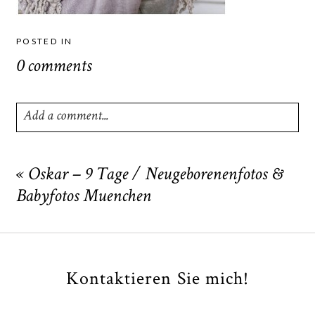
POSTED IN
0 comments
Add a comment...
Your email is
never
published or shared. Required fields
are marked *
«
Oskar – 9 Tage / Neugeborenenfotos &
Babyfotos Muenchen
Kontaktieren Sie mich!