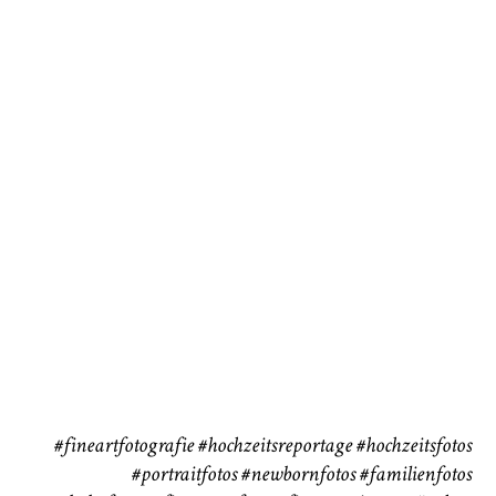
Baby/Newborn
Kinder
72
111
CHINGS
Babybauch
Reise
37
41
#fineartfotografie
#hochzeitsreportage
#hochzeitsfotos
#portraitfotos
#newbornfotos
#familienfotos