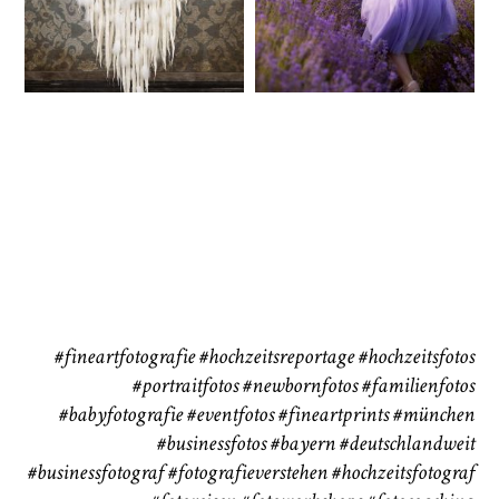
72
111
Babybauch
Reise
37
41
#fineartfotografie
#hochzeitsreportage
#hochzeitsfotos
#portraitfotos
#newbornfotos
#familienfotos
#babyfotografie
#eventfotos
#fineartprints
#münchen
#businessfotos
#bayern #deutschlandweit
#businessfotograf
#fotografieverstehen
#hochzeitsfotograf