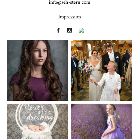
info@seh-stern.com
Impressum
CHINGS
Fineart
Hochzeit
41
183
Baby/Newborn
Kinder