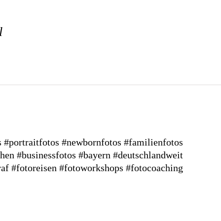
l
s
#portraitfotos
#newbornfotos
#familienfotos
hen
#businessfotos
#bayern #deutschlandweit
raf
#fotoreisen
#fotoworkshops
#fotocoaching