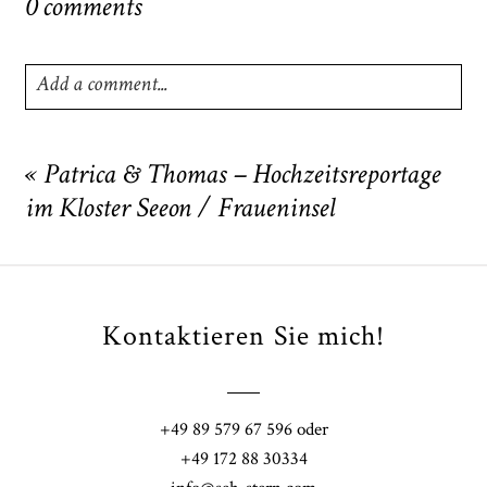
0 comments
Add a comment...
Your email is
never
published or shared. Required fields
are marked *
«
Patrica & Thomas – Hochzeitsreportage
im Kloster Seeon / Fraueninsel
Kontaktieren Sie mich!
POST COMMENT
+49 89 579 67 596 oder
+49 172 88 30334