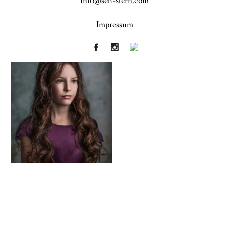
info@seh-stern.com
Impressum
Fineart
Hochzeit
41
183
Baby/Newborn
Kinder