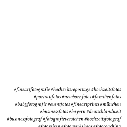
72
111
CHINGS
Babybauch
Reise
37
41
#fineartfotografie
#hochzeitsreportage
#hochzeitsfotos
#portraitfotos
#newbornfotos
#familienfotos
#babyfotografie
#eventfotos
#fineartprints
#münchen
#businessfotos
#bayern #deutschlandweit
#businessfotograf
#fotografieverstehen
#hochzeitsfotograf
#fotoreisen
#fotoworkshops
#fotocoaching