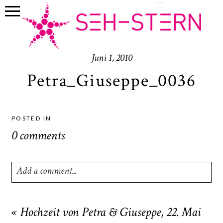
Juni 1, 2010
Petra_Giuseppe_0036
POSTED IN
0 comments
Add a comment...
Your email is
never
published or shared. Required fields
are marked *
«
Hochzeit von Petra & Giuseppe, 22. Mai