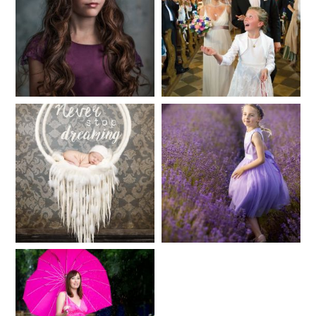
Fineart
Hochzeit
41
183
Baby/Newborn
Kinder
72
111
Babybauch
Reise