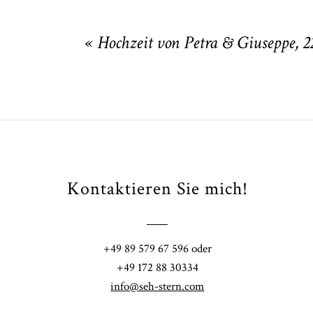
Your email is
never
published or shared
«
Hochzeit von Petra & Giuseppe, 2
POST COMMENT
Kontaktieren Sie mich!
Fi
+49 89 579 67 596 oder
41
+49 172 88 30334
info@seh-stern.com