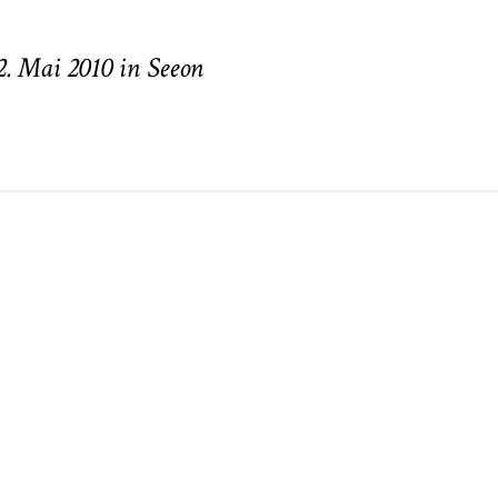
. Required fields are marked *
2. Mai 2010 in Seeon
neart
Hochzeit
Baby/Newbo
183
72