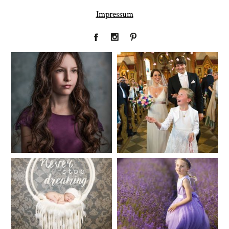
Impressum
Fineart
Hochzeit
41
183
Baby/Newborn
Kinder
72
111