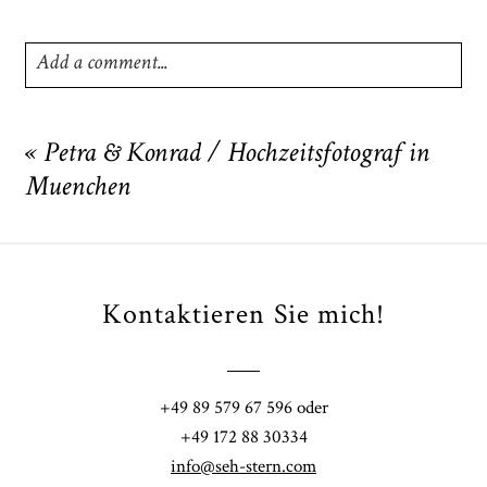
Add a comment...
Your email is
never
published or shared. Required fields
are marked *
«
Petra & Konrad / Hochzeitsfotograf in
Muenchen
Kontaktieren Sie mich!
POST COMMENT
+49 89 579 67 596 oder
+49 172 88 30334
info@seh-stern.com