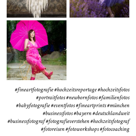
CHINGS
Babybauch
Reise
37
41
#fineartfotografie
#hochzeitsreportage
#hochzeitsfotos
#portraitfotos
#newbornfotos
#familienfotos
#babyfotografie
#eventfotos
#fineartprints
#münchen
#businessfotos
#bayern #deutschlandweit
#businessfotograf
#fotografieverstehen
#hochzeitsfotograf
#fotoreisen
#fotoworkshops
#fotocoaching