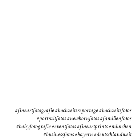
Baby/Newborn
Kinder
72
111
CHINGS
Babybauch
Reise
37
41
#fineartfotografie
#hochzeitsreportage
#hochzeitsfotos
#portraitfotos
#newbornfotos
#familienfotos
#babyfotografie
#eventfotos
#fineartprints
#münchen
#businessfotos
#bayern #deutschlandweit