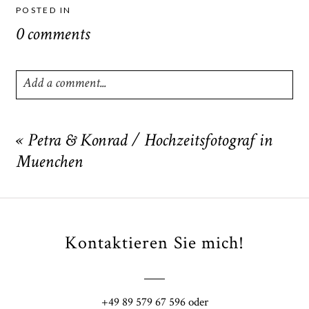
POSTED IN
0 comments
Add a comment...
Your email is
never
published or shared. Required fields
are marked *
«
Petra & Konrad / Hochzeitsfotograf in
Muenchen
Kontaktieren Sie mich!
POST COMMENT
+49 89 579 67 596 oder