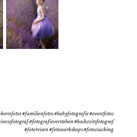
rn
Kinder
Babybauch
111
37
bornfotos
#familienfotos
#babyfotografie
#eventfotos
inessfotograf
#fotografieverstehen
#hochzeitsfotograf
#fotoreisen
#fotoworkshops
#fotocoaching