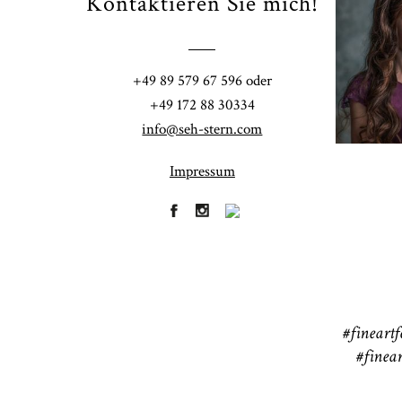
Kontaktieren Sie mich!
Fi
+49 89 579 67 596 oder
41
+49 172 88 30334
info@seh-stern.com
Impressum
R
41
#fineartf
#finear