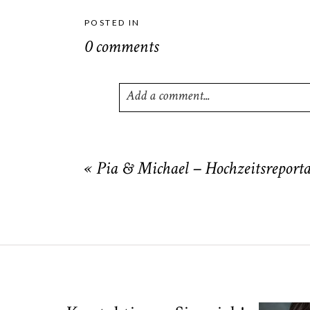
POSTED IN
0 comments
Add a comment...
Your email is
never
published or shared
«
Pia & Michael – Hochzeitsreport
POST COMMENT