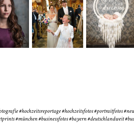
neart
Hochzeit
Baby/Newbo
183
72
eise
otografie
#hochzeitsreportage
#hochzeitsfotos
#portraitfotos
#new
tprints
#münchen
#businessfotos
#bayern #deutschlandweit #bus