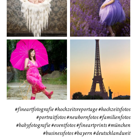
Baby/Newborn
Kinder
72
111
CHINGS
Babybauch
Reise
37
41
#fineartfotografie
#hochzeitsreportage
#hochzeitsfotos
#portraitfotos
#newbornfotos
#familienfotos
#babyfotografie
#eventfotos
#fineartprints
#münchen
#businessfotos
#bayern #deutschlandweit