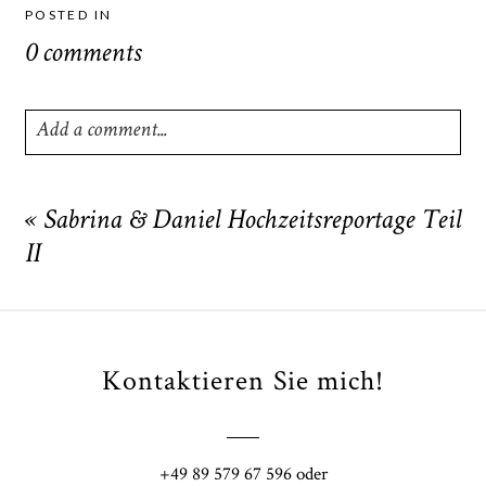
POSTED IN
0 comments
Add a comment...
Your email is
never
published or shared. Required fields
are marked *
«
Sabrina & Daniel Hochzeitsreportage Teil
II
Kontaktieren Sie mich!
POST COMMENT
+49 89 579 67 596 oder