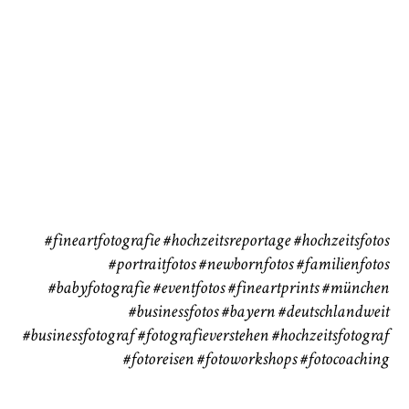
Babybauch
Reise
CHINGS
37
41
#fineartfotografie
#hochzeitsreportage
#hochzeitsfotos
#portraitfotos
#newbornfotos
#familienfotos
#babyfotografie
#eventfotos
#fineartprints
#münchen
#businessfotos
#bayern #deutschlandweit
#businessfotograf
#fotografieverstehen
#hochzeitsfotograf
#fotoreisen
#fotoworkshops
#fotocoaching