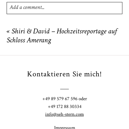
Add a comment...
Your email is
never
published or shared. Required fields
are marked *
«
Shiri & David – Hochzeitsreportage auf
Schloss Amerang
Kontaktieren Sie mich!
POST COMMENT
+49 89 579 67 596 oder
+49 172 88 30334
info@seh-stern.com
Impressum