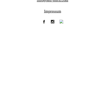
info@seh-stern.com
Impressum
Fineart
Hochzeit
41
183
Baby/Newborn
Kinder