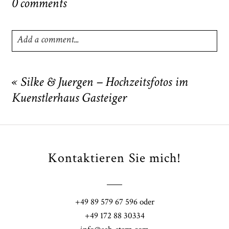
0 comments
Add a comment...
Your email is
never
published or shared. Required fields
are marked *
«
Silke & Juergen – Hochzeitsfotos im
Kuenstlerhaus Gasteiger
Kontaktieren Sie mich!
POST COMMENT
+49 89 579 67 596 oder
+49 172 88 30334