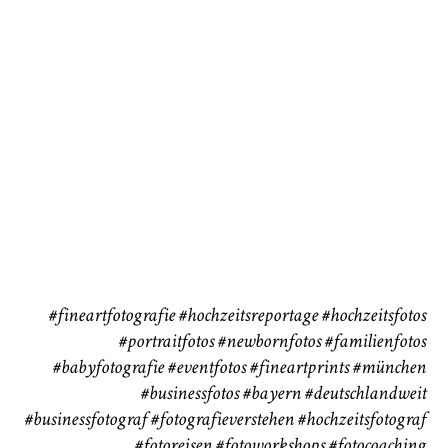
72
111
CHINGS
Babybauch
Reise
37
41
#fineartfotografie
#hochzeitsreportage
#hochzeitsfotos
#portraitfotos
#newbornfotos
#familienfotos
#babyfotografie
#eventfotos
#fineartprints
#münchen
#businessfotos
#bayern #deutschlandweit
#businessfotograf
#fotografieverstehen
#hochzeitsfotograf
#fotoreisen
#fotoworkshops
#fotocoaching