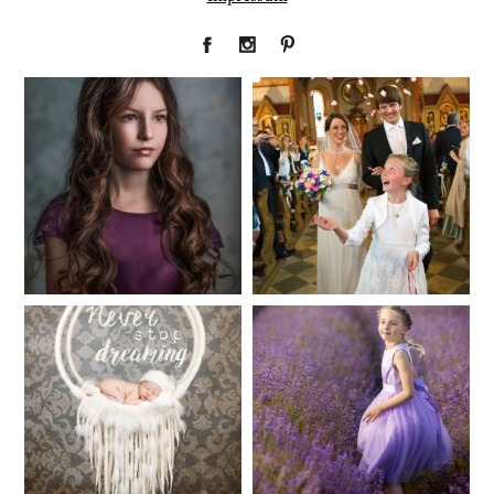
Fineart
Hochzeit
41
183
Baby/Newborn
Kinder
72
111