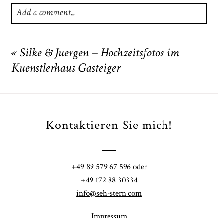
Add a comment...
Your email is
never
published or shared. Required fields
are marked *
«
Silke & Juergen – Hochzeitsfotos im
Kuenstlerhaus Gasteiger
Kontaktieren Sie mich!
POST COMMENT
+49 89 579 67 596 oder
+49 172 88 30334
info@seh-stern.com
Impressum