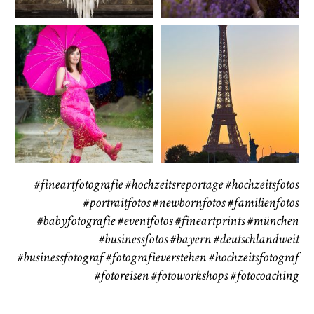
Babybauch
Reise
CHINGS
37
41
#fineartfotografie
#hochzeitsreportage
#hochzeitsfotos
#portraitfotos
#newbornfotos
#familienfotos
#babyfotografie
#eventfotos
#fineartprints
#münchen
#businessfotos
#bayern #deutschlandweit
#businessfotograf
#fotografieverstehen
#hochzeitsfotograf
#fotoreisen
#fotoworkshops
#fotocoaching